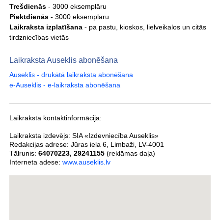
Trešdienās
- 3000 eksemplāru
Piektdienās
- 3000 eksemplāru
Laikraksta izplatīšana
- pa pastu, kioskos, lielveikalos un citās
tirdzniecības vietās
Laikraksta Auseklis abonēšana
Auseklis - drukātā laikraksta abonēšana
e-Auseklis - e-laikraksta abonēšana
Laikraksta kontaktinformācija:
Laikraksta izdevējs:
SIA «Izdevniecība Auseklis»
Redakcijas adrese:
Jūras iela 6
,
Limbaži
,
LV-4001
Tālrunis:
64070223
,
29241155
(reklāmas daļa)
Interneta adese:
www.auseklis.lv