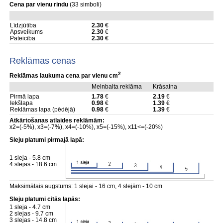
Cena par vienu rindu
(33 simboli)
Līdzjūtība
2.30
€
Apsveikums
2.30
€
Pateicība
2.30
€
Reklāmas cenas
2
Reklāmas laukuma cena par vienu cm
Melnbalta reklāma
Krāsaina
Pirmā lapa
1.78
€
2.19
€
Iekšlapa
0.98
€
1.39
€
Reklāmas lapa (pēdējā)
0.98
€
1.39
€
Atkārtošanas atlaides reklāmām:
x2=(-5%), x3=(-7%), x4=(-10%), x5=(-15%), x11<=(-20%)
Sleju platumi pirmajā lapā:
1 sleja - 5.8 cm
4 slejas - 18.6 cm
Maksimālais augstums: 1 slejai - 16 cm, 4 slejām - 10 cm
Sleju platumi citās lapās:
1 sleja - 4.7 cm
2 slejas - 9.7 cm
3 slejas - 14.8 cm