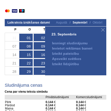
Laikraksta iznākšanas datumi
Augustā
/
Septembrī
/
Oktobrī
P
O
T
C
P
S
S
23. Septembris
31
01
02
03
04
05
06
Iesniegt sludinājumu
07
08
09
10
11
12
13
Ievietot reklāmas baneri
Izteikt pateicību
14
15
16
17
18
19
20
Apsveikt svētkos
21
22
23
24
25
26
27
Izteikt līdzjūtību
28
29
30
01
02
03
04
Sludinājuma cenas
Cena par vienu teksta simbolu
Privātsludinājumi
Komercsludinājumi
Pērk
0.144
€
0.144
€
Pārdod
0.144
€
0.144
€
Maina
0.144
€
0.144
€