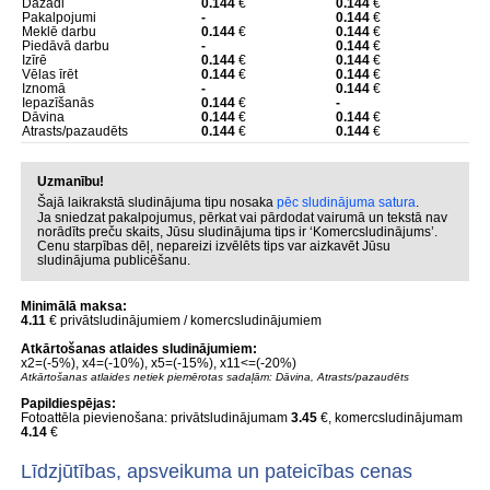
Dažādi
0.144
€
0.144
€
Pakalpojumi
-
0.144
€
Meklē darbu
0.144
€
0.144
€
Piedāvā darbu
-
0.144
€
Izīrē
0.144
€
0.144
€
Vēlas īrēt
0.144
€
0.144
€
Iznomā
-
0.144
€
Iepazīšanās
0.144
€
-
Dāvina
0.144
€
0.144
€
Atrasts/pazaudēts
0.144
€
0.144
€
Uzmanību!
Šajā laikrakstā sludinājuma tipu nosaka
pēc sludinājuma satura
.
Ja sniedzat pakalpojumus, pērkat vai pārdodat vairumā un tekstā nav
norādīts preču skaits, Jūsu sludinājuma tips ir ‘Komercsludinājums’.
Cenu starpības dēļ, nepareizi izvēlēts tips var aizkavēt Jūsu
sludinājuma publicēšanu.
Minimālā maksa:
4.11
€ privātsludinājumiem / komercsludinājumiem
Atkārtošanas atlaides sludinājumiem:
x2=(-5%), x4=(-10%), x5=(-15%), x11<=(-20%)
Atkārtošanas atlaides netiek piemērotas sadaļām: Dāvina, Atrasts/pazaudēts
Papildiespējas:
Fotoattēla pievienošana: privātsludinājumam
3.45
€, komercsludinājumam
4.14
€
Līdzjūtības, apsveikuma un pateicības cenas