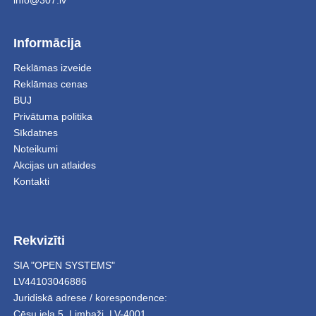
info@307.lv
Informācija
Reklāmas izveide
Reklāmas cenas
BUJ
Privātuma politika
Sīkdatnes
Noteikumi
Akcijas un atlaides
Kontakti
Rekvizīti
SIA "OPEN SYSTEMS"
LV44103046886
Juridiskā adrese / korespondence:
Cēsu iela 5
,
Limbaži
,
LV-4001,