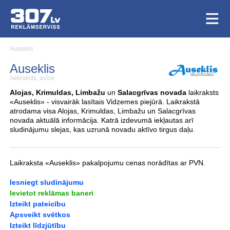
Auseklis
Auseklis
laikraksts, avīze
Alojas, Krimuldas, Limbažu
un
Salacgrīvas novada
laikraksts
«Auseklis» - visvairāk lasītais Vidzemes piejūrā. Laikrakstā
atrodama visa Alojas, Krimuldas, Limbažu un Salacgrīvas
novada aktuālā informācija. Katrā izdevumā iekļautas arī
sludinājumu slejas, kas uzrunā novadu aktīvo tirgus daļu.
Laikraksta «Auseklis» pakalpojumu cenas norādītas ar PVN.
Iesniegt sludinājumu
Ievietot reklāmas baneri
Izteikt pateicību
Apsveikt svētkos
Izteikt līdzjūtību