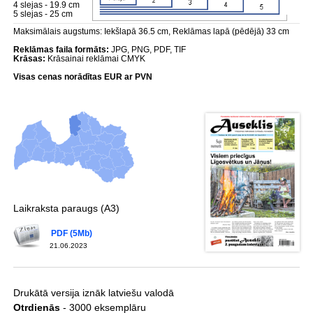
4 slejas - 19.9 cm
5 slejas - 25 cm
Maksimālais augstums: Iekšlapā 36.5 cm, Reklāmas lapā (pēdējā) 33 cm
Reklāmas faila formāts:
JPG, PNG, PDF, TIF
Krāsas:
Krāsainai reklāmai CMYK
Visas cenas norādītas EUR ar PVN
Laikraksta paraugs (A3)
PDF (5Mb)
21.06.2023
Drukātā versija iznāk latviešu valodā
Otrdienās
- 3000 eksemplāru