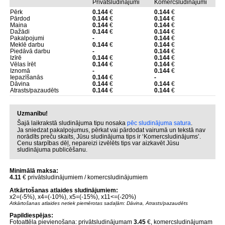
Privātsludinājumi
Komercsludinājumi
Pērk
0.144
€
0.144
€
Pārdod
0.144
€
0.144
€
Maina
0.144
€
0.144
€
Dažādi
0.144
€
0.144
€
Pakalpojumi
-
0.144
€
Meklē darbu
0.144
€
0.144
€
Piedāvā darbu
-
0.144
€
Izīrē
0.144
€
0.144
€
Vēlas īrēt
0.144
€
0.144
€
Iznomā
-
0.144
€
Iepazīšanās
0.144
€
-
Dāvina
0.144
€
0.144
€
Atrasts/pazaudēts
0.144
€
0.144
€
Uzmanību!
Šajā laikrakstā sludinājuma tipu nosaka
pēc sludinājuma satura
.
Ja sniedzat pakalpojumus, pērkat vai pārdodat vairumā un tekstā nav
norādīts preču skaits, Jūsu sludinājuma tips ir ‘Komercsludinājums’.
Cenu starpības dēļ, nepareizi izvēlēts tips var aizkavēt Jūsu
sludinājuma publicēšanu.
Minimālā maksa:
4.11
€ privātsludinājumiem / komercsludinājumiem
Atkārtošanas atlaides sludinājumiem:
x2=(-5%), x4=(-10%), x5=(-15%), x11<=(-20%)
Atkārtošanas atlaides netiek piemērotas sadaļām: Dāvina, Atrasts/pazaudēts
Papildiespējas:
Fotoattēla pievienošana: privātsludinājumam
3.45
€, komercsludinājumam