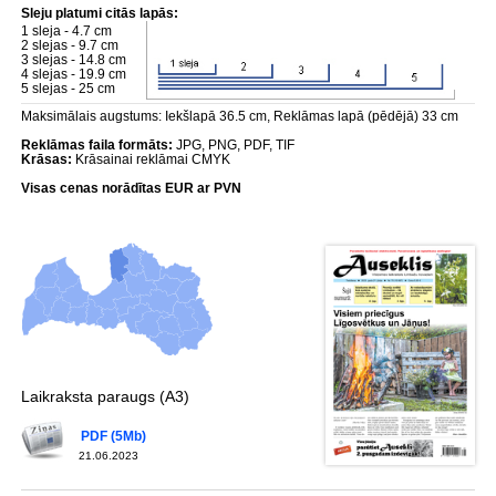
Sleju platumi citās lapās:
1 sleja - 4.7 cm
2 slejas - 9.7 cm
3 slejas - 14.8 cm
4 slejas - 19.9 cm
5 slejas - 25 cm
Maksimālais augstums: Iekšlapā 36.5 cm, Reklāmas lapā (pēdējā) 33 cm
Reklāmas faila formāts:
JPG, PNG, PDF, TIF
Krāsas:
Krāsainai reklāmai CMYK
Visas cenas norādītas EUR ar PVN
Laikraksta paraugs (A3)
PDF (5Mb)
21.06.2023