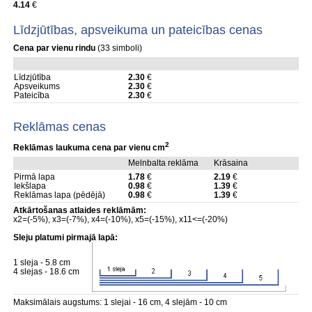
4.14
€
Līdzjūtības, apsveikuma un pateicības cenas
Cena par vienu rindu
(33 simboli)
Līdzjūtība
2.30
€
Apsveikums
2.30
€
Pateicība
2.30
€
Reklāmas cenas
2
Reklāmas laukuma cena par vienu cm
Melnbalta reklāma
Krāsaina
Pirmā lapa
1.78
€
2.19
€
Iekšlapa
0.98
€
1.39
€
Reklāmas lapa (pēdējā)
0.98
€
1.39
€
Atkārtošanas atlaides reklāmām:
x2=(-5%), x3=(-7%), x4=(-10%), x5=(-15%), x11<=(-20%)
Sleju platumi pirmajā lapā:
1 sleja - 5.8 cm
4 slejas - 18.6 cm
Maksimālais augstums: 1 slejai - 16 cm, 4 slejām - 10 cm