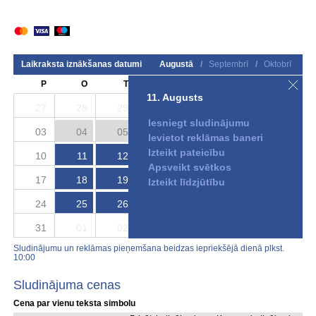
Laikraksta iznākšanas datumi
Augustā
/
Septembrī
/
Oktobrī
P
O
T
C
P
S
S
11. Augusts
27
28
29
30
31
01
02
Iesniegt sludinājumu
03
04
05
06
07
08
09
Ievietot reklāmas baneri
Izteikt pateicību
10
11
12
13
14
15
16
Apsveikt svētkos
17
18
19
20
21
22
23
Izteikt līdzjūtību
24
25
26
27
28
29
30
31
01
02
03
04
05
06
Sludinājumu un reklāmas pieņemšana beidzas iepriekšējā dienā plkst.
10:00
Sludinājuma cenas
Cena par vienu teksta simbolu