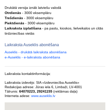
Drukātā versija iznāk latviešu valodā
Otrdienās
- 3000 eksemplāru
Trešdienās
- 3000 eksemplāru
Piektdienās
- 3000 eksemplāru
Laikraksta izplatīšana
- pa pastu, kioskos, lielveikalos un citās
tirdzniecības vietās
Laikraksta Auseklis abonēšana
Auseklis - drukātā laikraksta abonēšana
e-Auseklis - e-laikraksta abonēšana
Laikraksta kontaktinformācija:
Laikraksta izdevējs:
SIA «Izdevniecība Auseklis»
Redakcijas adrese:
Jūras iela 6
,
Limbaži
,
LV-4001
Tālrunis:
64070223
,
29241155
(reklāmas daļa)
Interneta adese:
www.auseklis.lv