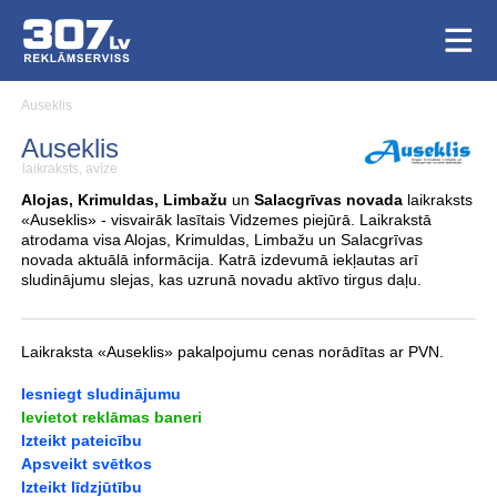
Auseklis
Auseklis
laikraksts, avīze
Alojas, Krimuldas, Limbažu
un
Salacgrīvas novada
laikraksts
«Auseklis» - visvairāk lasītais Vidzemes piejūrā. Laikrakstā
atrodama visa Alojas, Krimuldas, Limbažu un Salacgrīvas
novada aktuālā informācija. Katrā izdevumā iekļautas arī
sludinājumu slejas, kas uzrunā novadu aktīvo tirgus daļu.
Laikraksta «Auseklis» pakalpojumu cenas norādītas ar PVN.
Iesniegt sludinājumu
Ievietot reklāmas baneri
Izteikt pateicību
Apsveikt svētkos
Izteikt līdzjūtību