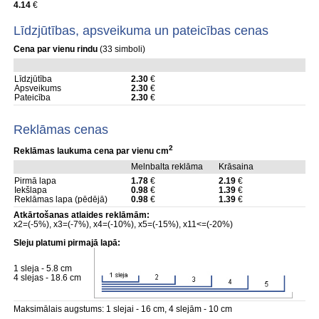
4.14
€
Līdzjūtības, apsveikuma un pateicības cenas
Cena par vienu rindu
(33 simboli)
Līdzjūtība
2.30
€
Apsveikums
2.30
€
Pateicība
2.30
€
Reklāmas cenas
2
Reklāmas laukuma cena par vienu cm
Melnbalta reklāma
Krāsaina
Pirmā lapa
1.78
€
2.19
€
Iekšlapa
0.98
€
1.39
€
Reklāmas lapa (pēdējā)
0.98
€
1.39
€
Atkārtošanas atlaides reklāmām:
x2=(-5%), x3=(-7%), x4=(-10%), x5=(-15%), x11<=(-20%)
Sleju platumi pirmajā lapā:
1 sleja - 5.8 cm
4 slejas - 18.6 cm
Maksimālais augstums: 1 slejai - 16 cm, 4 slejām - 10 cm