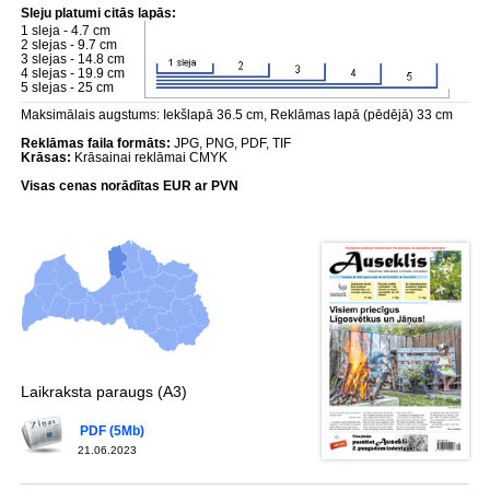
Sleju platumi citās lapās:
1 sleja - 4.7 cm
2 slejas - 9.7 cm
3 slejas - 14.8 cm
4 slejas - 19.9 cm
5 slejas - 25 cm
Maksimālais augstums: Iekšlapā 36.5 cm, Reklāmas lapā (pēdējā) 33 cm
Reklāmas faila formāts:
JPG, PNG, PDF, TIF
Krāsas:
Krāsainai reklāmai CMYK
Visas cenas norādītas EUR ar PVN
Laikraksta paraugs (A3)
PDF (5Mb)
21.06.2023