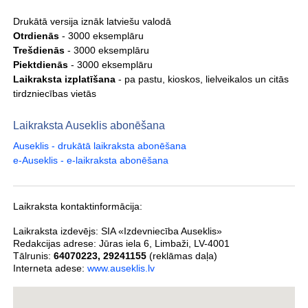
Drukātā versija iznāk latviešu valodā
Otrdienās
- 3000 eksemplāru
Trešdienās
- 3000 eksemplāru
Piektdienās
- 3000 eksemplāru
Laikraksta izplatīšana
- pa pastu, kioskos, lielveikalos un citās
tirdzniecības vietās
Laikraksta Auseklis abonēšana
Auseklis - drukātā laikraksta abonēšana
e-Auseklis - e-laikraksta abonēšana
Laikraksta kontaktinformācija:
Laikraksta izdevējs:
SIA «Izdevniecība Auseklis»
Redakcijas adrese:
Jūras iela 6
,
Limbaži
,
LV-4001
Tālrunis:
64070223
,
29241155
(reklāmas daļa)
Interneta adese:
www.auseklis.lv