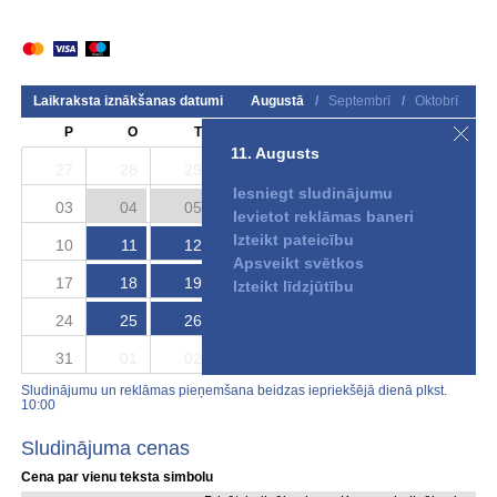
Laikraksta iznākšanas datumi
Augustā
/
Septembrī
/
Oktobrī
P
O
T
C
P
S
S
11. Augusts
27
28
29
30
31
01
02
Iesniegt sludinājumu
03
04
05
06
07
08
09
Ievietot reklāmas baneri
Izteikt pateicību
10
11
12
13
14
15
16
Apsveikt svētkos
17
18
19
20
21
22
23
Izteikt līdzjūtību
24
25
26
27
28
29
30
31
01
02
03
04
05
06
Sludinājumu un reklāmas pieņemšana beidzas iepriekšējā dienā plkst.
10:00
Sludinājuma cenas
Cena par vienu teksta simbolu