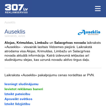
Auseklis
Auseklis
laikraksts, avīze
Alojas, Krimuldas, Limbažu
un
Salacgrīvas novada
laikraksts
«Auseklis» - visvairāk lasītais Vidzemes piejūrā. Laikrakstā
atrodama visa Alojas, Krimuldas, Limbažu un Salacgrīvas
novada aktuālā informācija. Katrā izdevumā iekļautas arī
sludinājumu slejas, kas uzrunā novadu aktīvo tirgus daļu.
Laikraksta «Auseklis» pakalpojumu cenas norādītas ar PVN.
Iesniegt sludinājumu
Ievietot reklāmas baneri
Izteikt pateicību
Apsveikt svētkos
Izteikt līdzjūtību