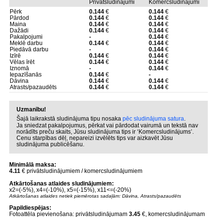
Privātsludinājumi
Komercsludinājumi
Pērk
0.144
€
0.144
€
Pārdod
0.144
€
0.144
€
Maina
0.144
€
0.144
€
Dažādi
0.144
€
0.144
€
Pakalpojumi
-
0.144
€
Meklē darbu
0.144
€
0.144
€
Piedāvā darbu
-
0.144
€
Izīrē
0.144
€
0.144
€
Vēlas īrēt
0.144
€
0.144
€
Iznomā
-
0.144
€
Iepazīšanās
0.144
€
-
Dāvina
0.144
€
0.144
€
Atrasts/pazaudēts
0.144
€
0.144
€
Uzmanību!
Šajā laikrakstā sludinājuma tipu nosaka
pēc sludinājuma satura
.
Ja sniedzat pakalpojumus, pērkat vai pārdodat vairumā un tekstā nav
norādīts preču skaits, Jūsu sludinājuma tips ir ‘Komercsludinājums’.
Cenu starpības dēļ, nepareizi izvēlēts tips var aizkavēt Jūsu
sludinājuma publicēšanu.
Minimālā maksa:
4.11
€ privātsludinājumiem / komercsludinājumiem
Atkārtošanas atlaides sludinājumiem:
x2=(-5%), x4=(-10%), x5=(-15%), x11<=(-20%)
Atkārtošanas atlaides netiek piemērotas sadaļām: Dāvina, Atrasts/pazaudēts
Papildiespējas:
Fotoattēla pievienošana: privātsludinājumam
3.45
€, komercsludinājumam