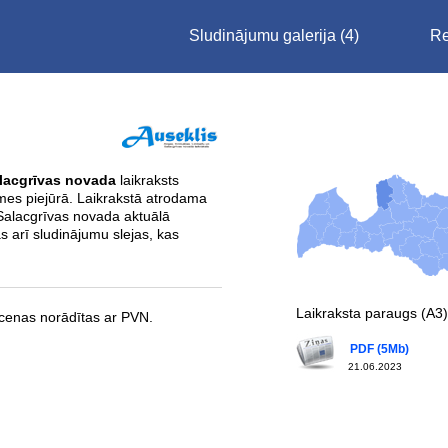
Sludinājumu galerija
(4)
Re
lacgrīvas novada
laikraksts
emes piejūrā. Laikrakstā atrodama
 Salacgrīvas novada aktuālā
s arī sludinājumu slejas, kas
Laikraksta paraugs (A3)
cenas norādītas ar PVN.
PDF (5Mb)
21.06.2023