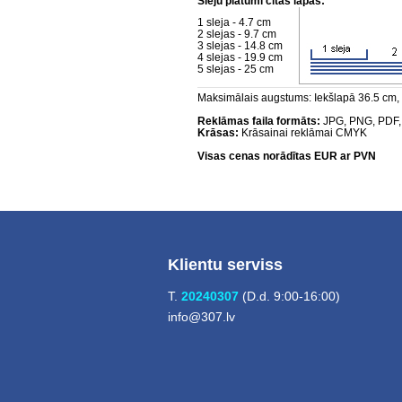
Sleju platumi citās lapās:
1 sleja - 4.7 cm
2 slejas - 9.7 cm
3 slejas - 14.8 cm
4 slejas - 19.9 cm
5 slejas - 25 cm
Maksimālais augstums: Iekšlapā 36.5 cm,
Reklāmas faila formāts:
JPG, PNG, PDF,
Krāsas:
Krāsainai reklāmai CMYK
Visas cenas norādītas EUR ar PVN
Klientu serviss
T.
20240307
(D.d. 9:00-16:00)
info@307.lv