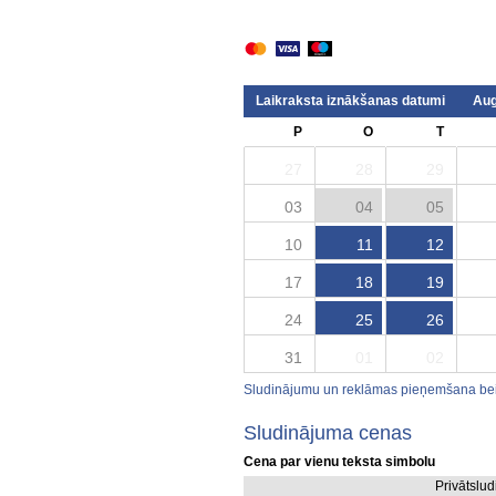
Laikraksta iznākšanas datumi
Aug
P
O
T
27
28
29
03
04
05
10
11
12
17
18
19
24
25
26
31
01
02
Sludinājumu un reklāmas pieņemšana beid
Sludinājuma cenas
Cena par vienu teksta simbolu
Privātslu