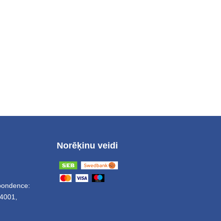
Norēķinu veidi
spondence:
4001,