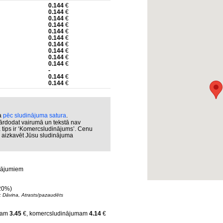
0.144
€
0.144
€
0.144
€
0.144
€
0.144
€
0.144
€
0.144
€
0.144
€
0.144
€
0.144
€
-
0.144
€
0.144
€
ka
pēc sludinājuma satura
.
ārdodat vairumā un tekstā nav
a tips ir ‘Komercsludinājums’. Cenu
ar aizkavēt Jūsu sludinājuma
inājumiem
-20%)
: Dāvina, Atrasts/pazaudēts
umam
3.45
€, komercsludinājumam
4.14
€