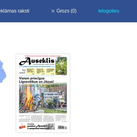
klāmas raksti
Grozs
(0)
Ielogoties