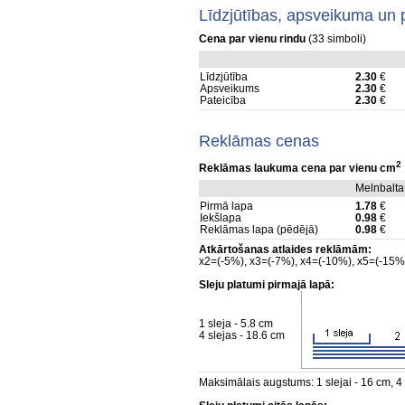
Līdzjūtības, apsveikuma un 
Cena par vienu rindu
(33 simboli)
Līdzjūtība
2.30
€
Apsveikums
2.30
€
Pateicība
2.30
€
Reklāmas cenas
2
Reklāmas laukuma cena par vienu cm
Melnbalta
Pirmā lapa
1.78
€
Iekšlapa
0.98
€
Reklāmas lapa (pēdējā)
0.98
€
Atkārtošanas atlaides reklāmām:
x2=(-5%), x3=(-7%), x4=(-10%), x5=(-15%
Sleju platumi pirmajā lapā:
1 sleja - 5.8 cm
4 slejas - 18.6 cm
Maksimālais augstums: 1 slejai - 16 cm, 4