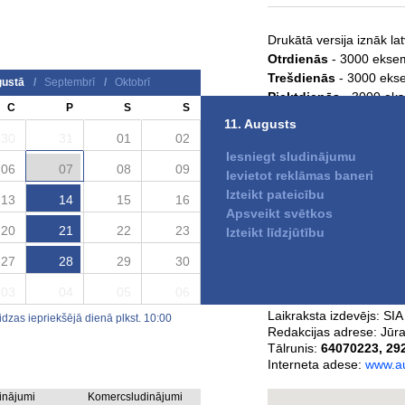
Drukātā versija iznāk la
Otrdienās
- 3000 ekse
Trešdienās
- 3000 eks
ustā
/
Septembrī
/
Oktobrī
Piektdienās
- 3000 ek
C
P
S
S
Laikraksta izplatīšana
11. Augusts
citās tirdzniecības vietā
30
31
01
02
Iesniegt sludinājumu
06
07
08
09
Ievietot reklāmas baneri
Laikraksta Auseklis
Izteikt pateicību
13
14
15
16
Auseklis - drukātā laik
Apsveikt svētkos
e-Auseklis - e-laikraks
20
21
22
23
Izteikt līdzjūtību
27
28
29
30
Laikraksta kontaktinform
03
04
05
06
Laikraksta izdevējs:
SIA
zas iepriekšējā dienā plkst. 10:00
Redakcijas adrese:
Jūra
Tālrunis:
64070223
,
29
Interneta adese:
www.au
dinājumi
Komercsludinājumi