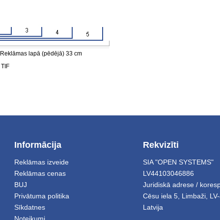
 Reklāmas lapā (pēdējā) 33 cm
 TIF
Informācija
Rekvizīti
Reklāmas izveide
SIA "OPEN SYSTEMS"
Reklāmas cenas
LV44103046886
BUJ
Juridiskā adrese / kore
Privātuma politika
Cēsu iela 5
,
Limbaži
,
LV-
Sīkdatnes
Latvija
Noteikumi