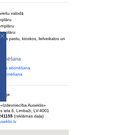
tviešu valodā
mplāru
emplāru
semplāru
- pa pastu, kioskos, lielveikalos un
s
 abonēšana
raksta abonēšana
ta abonēšana
ācija:
 «Izdevniecība Auseklis»
s iela 6
,
Limbaži
,
LV-4001
241155
(reklāmas daļa)
seklis.lv