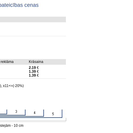
pateicības cenas
 reklāma
Krāsaina
2.19
€
1.39
€
1.39
€
), x11<=(-20%)
 slejām - 10 cm