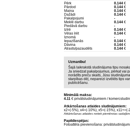
Pērk
0.144
€
Pārdod
0.144
€
Maina
0.144
€
Dažādi
0.144
€
Pakalpojumi
-
Meklē darbu
0.144
€
Piedāvā darbu
-
Izīrē
0.144
€
Vēlas īrēt
0.144
€
Iznomā
-
Iepazīšanās
0.144
€
Dāvina
0.144
€
Atrasts/pazaudēts
0.144
€
Uzmanību!
Šajā laikrakstā sludinājuma tipu nosa
Ja sniedzat pakalpojumus, pērkat vai p
norādīts preču skaits, Jūsu sludinājum
starpības dēļ, nepareizi izvēlēts tips v
publicēšanu.
Minimālā maksa:
4.11
€ privātsludinājumiem / komercslud
Atkārtošanas atlaides sludinājumiem:
x2=(-5%), x4=(-10%), x5=(-15%), x11<=(
Atkārtošanas atlaides netiek piemērotas sadaļām
Papildiespējas:
Fotoattēla pievienošana: privātsludināj