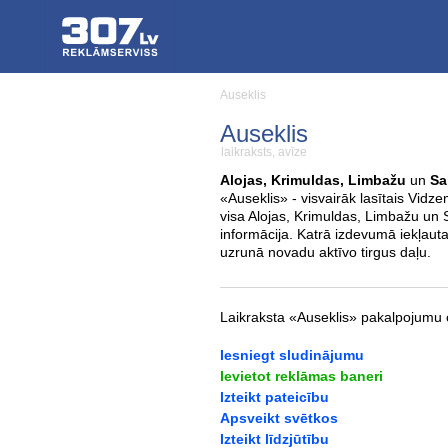
Auseklis
Auseklis
laikraksts, avīze
Alojas, Krimuldas, Limbažu
un
Sa
«Auseklis» - visvairāk lasītais Vidz
visa Alojas, Krimuldas, Limbažu un
informācija. Katrā izdevumā iekļauta
uzrunā novadu aktīvo tirgus daļu.
Laikraksta «Auseklis» pakalpojumu 
Iesniegt sludinājumu
Ievietot reklāmas baneri
Izteikt pateicību
Apsveikt svētkos
Izteikt līdzjūtību