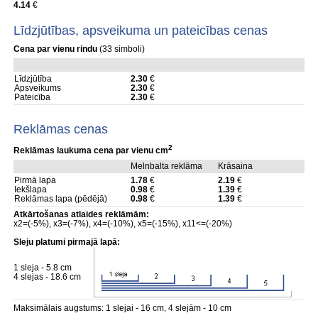
4.14
€
Līdzjūtības, apsveikuma un pateicības cenas
Cena par vienu rindu
(33 simboli)
Līdzjūtība
2.30
€
Apsveikums
2.30
€
Pateicība
2.30
€
Reklāmas cenas
2
Reklāmas laukuma cena par vienu cm
Melnbalta reklāma
Krāsaina
Pirmā lapa
1.78
€
2.19
€
Iekšlapa
0.98
€
1.39
€
Reklāmas lapa (pēdējā)
0.98
€
1.39
€
Atkārtošanas atlaides reklāmām:
x2=(-5%), x3=(-7%), x4=(-10%), x5=(-15%), x11<=(-20%)
Sleju platumi pirmajā lapā:
1 sleja - 5.8 cm
4 slejas - 18.6 cm
Maksimālais augstums: 1 slejai - 16 cm, 4 slejām - 10 cm