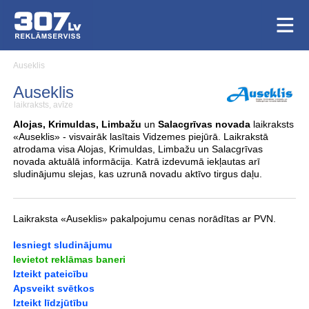
Auseklis
Auseklis
laikraksts, avīze
Alojas, Krimuldas, Limbažu
un
Salacgrīvas novada
laikraksts
«Auseklis» - visvairāk lasītais Vidzemes piejūrā. Laikrakstā
atrodama visa Alojas, Krimuldas, Limbažu un Salacgrīvas
novada aktuālā informācija. Katrā izdevumā iekļautas arī
sludinājumu slejas, kas uzrunā novadu aktīvo tirgus daļu.
Laikraksta «Auseklis» pakalpojumu cenas norādītas ar PVN.
Iesniegt sludinājumu
Ievietot reklāmas baneri
Izteikt pateicību
Apsveikt svētkos
Izteikt līdzjūtību