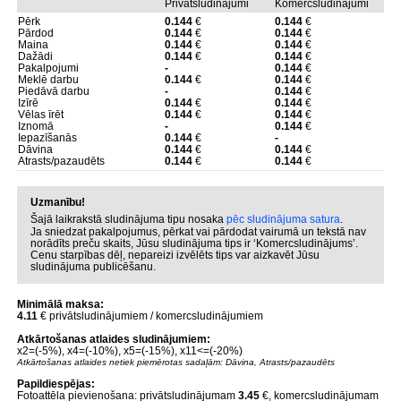
Privātsludinājumi
Komercsludinājumi
Pērk
0.144
€
0.144
€
Pārdod
0.144
€
0.144
€
Maina
0.144
€
0.144
€
Dažādi
0.144
€
0.144
€
Pakalpojumi
-
0.144
€
Meklē darbu
0.144
€
0.144
€
Piedāvā darbu
-
0.144
€
Izīrē
0.144
€
0.144
€
Vēlas īrēt
0.144
€
0.144
€
Iznomā
-
0.144
€
Iepazīšanās
0.144
€
-
Dāvina
0.144
€
0.144
€
Atrasts/pazaudēts
0.144
€
0.144
€
Uzmanību!
Šajā laikrakstā sludinājuma tipu nosaka
pēc sludinājuma satura
.
Ja sniedzat pakalpojumus, pērkat vai pārdodat vairumā un tekstā nav
norādīts preču skaits, Jūsu sludinājuma tips ir ‘Komercsludinājums’.
Cenu starpības dēļ, nepareizi izvēlēts tips var aizkavēt Jūsu
sludinājuma publicēšanu.
Minimālā maksa:
4.11
€ privātsludinājumiem / komercsludinājumiem
Atkārtošanas atlaides sludinājumiem:
x2=(-5%), x4=(-10%), x5=(-15%), x11<=(-20%)
Atkārtošanas atlaides netiek piemērotas sadaļām: Dāvina, Atrasts/pazaudēts
Papildiespējas:
Fotoattēla pievienošana: privātsludinājumam
3.45
€, komercsludinājumam