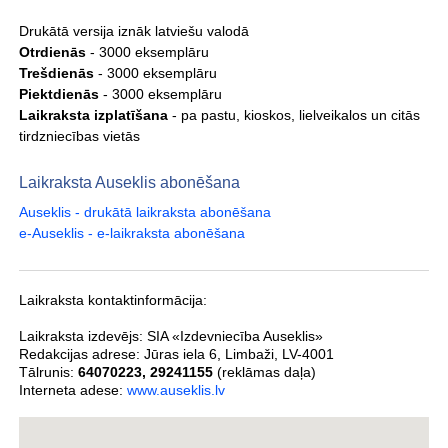
Drukātā versija iznāk latviešu valodā
Otrdienās
- 3000 eksemplāru
Trešdienās
- 3000 eksemplāru
Piektdienās
- 3000 eksemplāru
Laikraksta izplatīšana
- pa pastu, kioskos, lielveikalos un citās
tirdzniecības vietās
Laikraksta Auseklis abonēšana
Auseklis - drukātā laikraksta abonēšana
e-Auseklis - e-laikraksta abonēšana
Laikraksta kontaktinformācija:
Laikraksta izdevējs:
SIA «Izdevniecība Auseklis»
Redakcijas adrese:
Jūras iela 6
,
Limbaži
,
LV-4001
Tālrunis:
64070223
,
29241155
(reklāmas daļa)
Interneta adese:
www.auseklis.lv