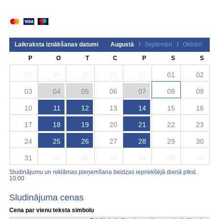
Laikraksta iznākšanas datumi
Augustā
/
Septembrī
/
Oktobrī
P
O
T
C
P
S
S
27
28
29
30
31
01
02
03
04
05
06
07
08
09
10
11
12
13
14
15
16
17
18
19
20
21
22
23
24
25
26
27
28
29
30
31
01
02
03
04
05
06
Sludinājumu un reklāmas pieņemšana beidzas iepriekšējā dienā plkst.
10:00
Sludinājuma cenas
Cena par vienu teksta simbolu