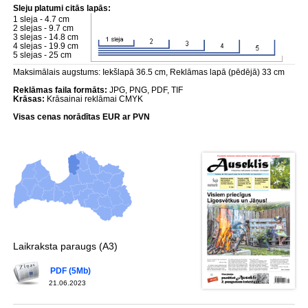
Sleju platumi citās lapās:
1 sleja - 4.7 cm
2 slejas - 9.7 cm
3 slejas - 14.8 cm
4 slejas - 19.9 cm
5 slejas - 25 cm
Maksimālais augstums: Iekšlapā 36.5 cm, Reklāmas lapā (pēdējā) 33 cm
Reklāmas faila formāts:
JPG, PNG, PDF, TIF
Krāsas:
Krāsainai reklāmai CMYK
Visas cenas norādītas EUR ar PVN
Laikraksta paraugs (A3)
PDF (5Mb)
21.06.2023